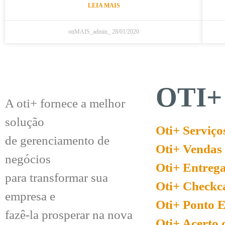
LEIA MAIS
otiMAIS_admin_
28/01/2020
OTI+
A oti+ fornece a melhor
solução
Oti+ Serviço
de gerenciamento de
Oti+ Vendas
negócios
Oti+ Entreg
para transformar sua
Oti+ Checkc
empresa e
Oti+ Ponto E
fazê-la prosperar na nova
Oti+ Acerto 