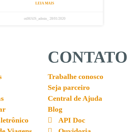
LEIA MAIS
otiMAIS_admin_
28/01/2020
CONTATO
s
Trabalhe conosco
Seja parceiro
as
Central de Ajuda
ar
Blog
letrônico
API Doc
de Viagens
Ouvidoria