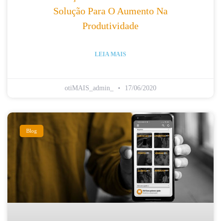
Solução Para O Aumento Na
Produtividade
LEIA MAIS
otiMAIS_admin_
17/06/2020
Blog