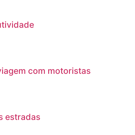
utividade
 viagem com motoristas
as estradas