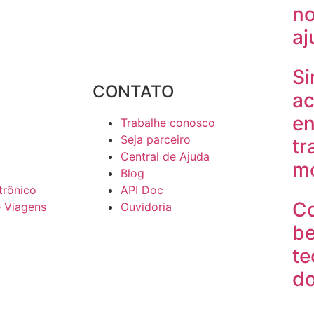
no
aj
Si
CONTATO
ac
en
Trabalhe conosco
Seja parceiro
tr
Central de Ajuda
mo
Blog
trônico
API Doc
C
e Viagens
Ouvidoria
be
te
do