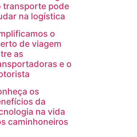
 transporte pode
udar na logística
mplificamos o
erto de viagem
tre as
ansportadoras e o
torista
onheça os
nefícios da
cnologia na vida
s caminhoneiros