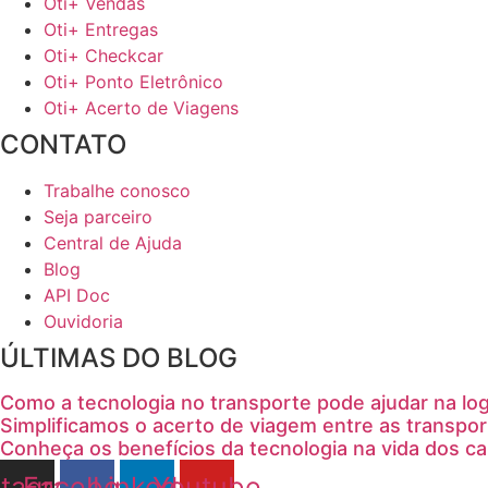
Oti+ Vendas
Oti+ Entregas
Oti+ Checkcar
Oti+ Ponto Eletrônico
Oti+ Acerto de Viagens
CONTATO
Trabalhe conosco
Seja parceiro
Central de Ajuda
Blog
API Doc
Ouvidoria
ÚLTIMAS DO BLOG
Como a tecnologia no transporte pode ajudar na log
Simplificamos o acerto de viagem entre as transpor
Conheça os benefícios da tecnologia na vida dos c
stagram
Facebook
Linkedin
Youtube